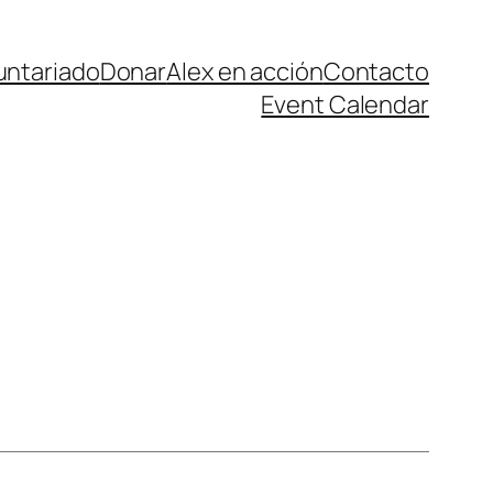
untariado
Donar
Alex en acción
Contacto
Event Calendar